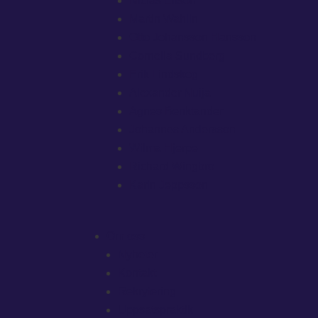
Niclas Elison
Martin Wahlin
Otto Johansson Hansson
Cornelia Sundberg
Erik Lindskog
Alexander Nuija
Agnes Benktander
Johannes Andersson
Wilma Hjerpe
Richard Wingbro
Karin Jeppsson
Om oss
Nyheter
Kontakt
Rekrytering
Uppsatspraktik