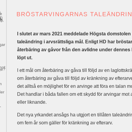
BRÖSTARVINGARNAS TALEÄNDRIN
-8)
I slutet av mars 2021 meddelade Högsta domstolen e
taleändring i arvsrättsliga mål. Enligt HD har bröstar
återbäring av gåvor från den avlidne under dennes l
löpt ut.
ge?
I ett mål om återbäring av gåva till följd av en laglottsk
om återbäring av gåva till följd av kränkning av efterarv
det alltså en möjlighet för en arvinge att föra en talan
Det handlar i båda fallen om ett skydd för arvingar mot at
eller liknande.
Det nya yrkandet ansågs ha utgjort en tillåten taleändring 
om fem år som gäller för kränkning av efterarv.