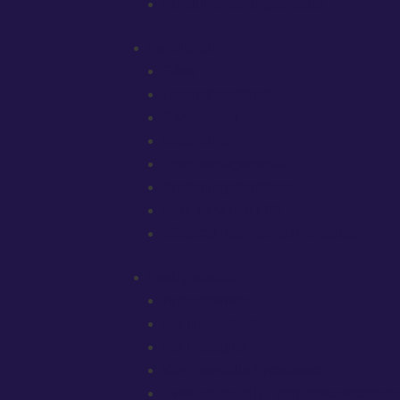
Konsumententreprenader
Familjerätt
Gåva
Äktenskapsförord
Samboavtal
Bodelning
Dold samäganderätt
Bodelningsförrättare
LVU, LVM och LPT
Vårdnad, boende och umgänge
Fastighetsrätt
Arrendetvister
Fel i bostadsrätt
Fel i fastighet
Kommersiella hyrestvister
Tvist mellan BRF och bostadsrättsm