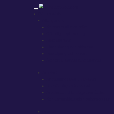
Rättsområden
Affärsjuridik
Kommersiell avtalsrätt
Offentlig upphandling
Aktieägaravtal
Finansiering och säkerhet
Försäljning och förvärv
Återförsäljaravtal & Agentavtal
Arbetsrätt
Anställningsavtal / VD-avtal
Uppsägning och avsked
Arbetsrätt vid företagsöverlåtelser
Konkurrensklausuler, sekretess m.m.
Arvsrätt