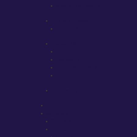
Miljöfarlig verksamhet
Köp- och avtalsrätt
Hästjuridik
Obestånd & Konkurs
Ackord
Likvidation
Företagsrekonstruktion
Konkurs
Tvistlösning
Kunskapsbank
Medarbetare
Glimstedt Sverige
Glimstedt Göteborg