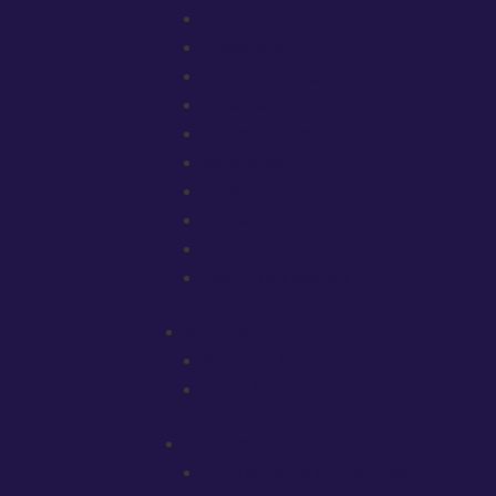
Allmänt om arv
Testamente
Bouppteckning
Testamentsexekutor
Boutredningsman
Skiftesman
Arvskifte
Arvstvist
Särkullbarn och arv
Laglott och efterarv
Brottmål
Misstänkt för brott
Utsatt för brott
Entreprenadrätt
Kommersiella entreprenader