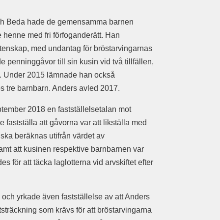
s och Beda hade de gemensamma barnen
 henne med fri förfoganderätt. Han
låtenskap, med undantag för bröstarvingarnas
 penninggåvor till sin kusin vid två tillfällen,
15. Under 2015 lämnade han också
s tre barnbarn. Anders avled 2017.
ember 2018 en fastställelsetalan mot
fastställa att gåvorna var att likställa med
 ska beräknas utifrån värdet av
amt att kusinen respektive barnbarnen var
 för att täcka laglotterna vid arvskiftet efter
och yrkade även fastställelse av att Anders
utsträckning som krävs för att bröstarvingarna