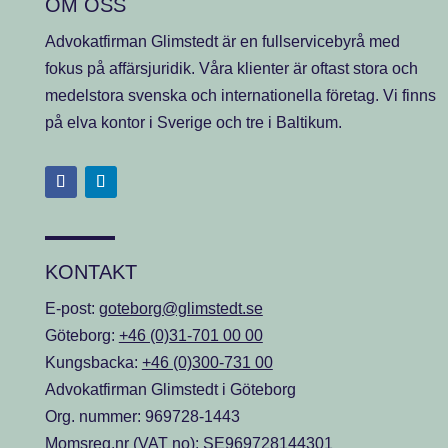
OM OSS
Advokatfirman Glimstedt är en fullservicebyrå med
fokus på affärsjuridik. Våra klienter är oftast stora och
medelstora svenska och internationella företag. Vi finns
på elva kontor i Sverige och tre i Baltikum.
KONTAKT
E-post:
goteborg@glimstedt.se
Göteborg:
+46 (0)31-701 00 00
Kungsbacka:
+46 (0)300-731 00
Advokatfirman Glimstedt i Göteborg
Org. nummer: 969728-1443
Momsreg.nr (VAT no): SE969728144301