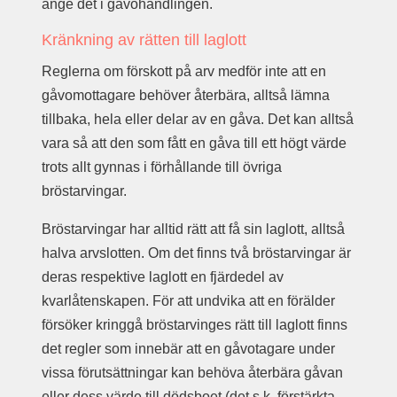
ange det i gåvohandlingen.
Kränkning av rätten till laglott
Reglerna om förskott på arv medför inte att en
gåvomottagare behöver återbära, alltså lämna
tillbaka, hela eller delar av en gåva. Det kan alltså
vara så att den som fått en gåva till ett högt värde
trots allt gynnas i förhållande till övriga
bröstarvingar.
Bröstarvingar har alltid rätt att få sin laglott, alltså
halva arvslotten. Om det finns två bröstarvingar är
deras respektive laglott en fjärdedel av
kvarlåtenskapen. För att undvika att en förälder
försöker kringgå bröstarvinges rätt till laglott finns
det regler som innebär att en gåvotagare under
vissa förutsättningar kan behöva återbära gåvan
eller dess värde till dödsboet (det s.k. förstärkta