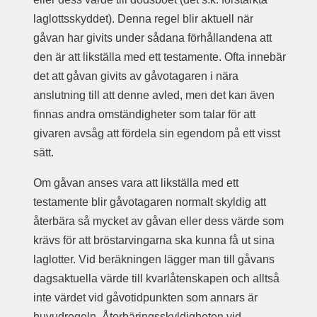
laglottsskyddet). Denna regel blir aktuell när
gåvan har givits under sådana förhållandena att
den är att likställa med ett testamente. Ofta innebär
det att gåvan givits av gåvotagaren i nära
anslutning till att denne avled, men det kan även
finnas andra omständigheter som talar för att
givaren avsåg att fördela sin egendom på ett visst
sätt.
Om gåvan anses vara att likställa med ett
testamente blir gåvotagaren normalt skyldig att
återbära så mycket av gåvan eller dess värde som
krävs för att bröstarvingarna ska kunna få ut sina
laglotter. Vid beräkningen lägger man till gåvans
dagsaktuella värde till kvarlåtenskapen och alltså
inte värdet vid gåvotidpunkten som annars är
huvudregeln. Återbäringsskyldigheten vid