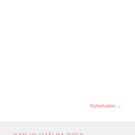
Från och med den 4 maj 2026 har Glimstedt
och SBR Byggingenjörerna AB inlett ett
samarbete som innebär att medlemmar i SBR
har möjlighet...
Nyhetsarkiv →