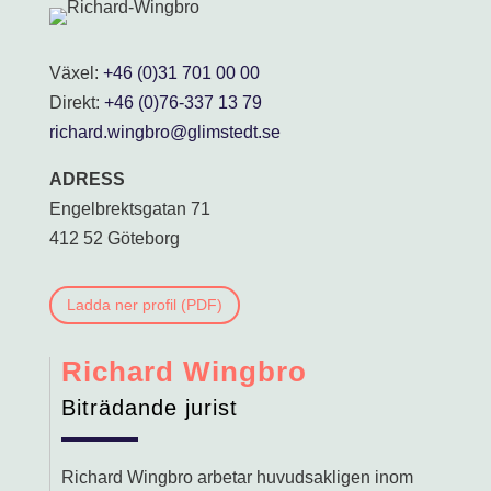
Allmänt om arv
Testamente
Växel:
+46 (0)31 701 00 00
Bouppteckning
Direkt:
+46 (0)76-337 13 79
Testamentsexekutor
richard.wingbro@glimstedt.se
Boutredningsman
Skiftesman
ADRESS
Arvskifte
Engelbrektsgatan 71
Arvstvist
412 52 Göteborg
Särkullbarn och arv
Laglott och efterarv
Ladda ner profil (PDF)
Brottmål
Misstänkt för brott
Richard Wingbro
Utsatt för brott
Biträdande jurist
Entreprenadrätt
Kommersiella entreprenader
Richard Wingbro arbetar huvudsakligen inom