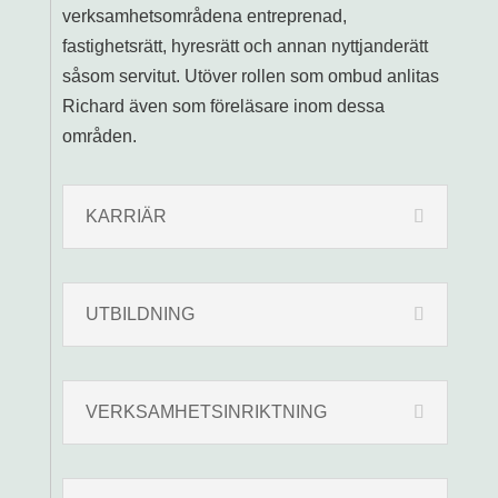
Konsumententreprenader
verksamhetsområdena entreprenad,
fastighetsrätt, hyresrätt och annan nyttjanderätt
Familjerätt
såsom servitut. Utöver rollen som ombud anlitas
Gåva
Richard även som föreläsare inom dessa
Äktenskapsförord
områden.
Samboavtal
Bodelning
Dold samäganderätt
KARRIÄR
Bodelningsförrättare
LVU, LVM och LPT
Vårdnad, boende och umgänge
UTBILDNING
Fastighetsrätt
Arrendetvister
Fel i bostadsrätt
VERKSAMHETSINRIKTNING
Fel i fastighet
Kommersiella hyrestvister
Tvist mellan BRF och bostadsrättsmedlem