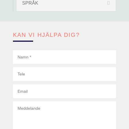
SPRÅK
Miljöfarlig verksamhet
Köp- och avtalsrätt
Hästjuridik
KAN VI HJÄLPA DIG?
Obestånd & Konkurs
Ackord
Likvidation
Företagsrekonstruktion
Konkurs
Tvistlösning
Kunskapsbank
Medarbetare
Glimstedt Sverige
Glimstedt Göteborg