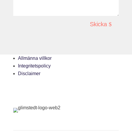
Niclas Elison
Martin Wahlin
Otto Johansson Hansson
Cornelia Sundberg
Skicka
Erik Lindskog
Alexander Nuija
Agnes Benktander
Johannes Andersson
Allmänna villkor
Wilma Hjerpe
Integritetspolicy
Richard Wingbro
Disclaimer
Karin Jeppsson
Om oss
Nyheter
Kontakt
Rekrytering
Uppsatspraktik