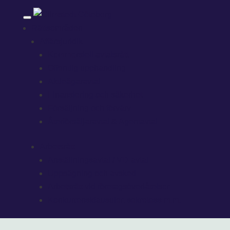
Rättsområden
Affärsjuridik
Kommersiell avtalsrätt
Offentlig upphandling
Aktieägaravtal
Finansiering och säkerhet
Försäljning och förvärv
Återförsäljaravtal & Agentavtal
Arbetsrätt
Anställningsavtal / VD-avtal
Uppsägning och avsked
Arbetsrätt vid företagsöverlåtelser
Konkurrensklausuler, sekretess m.m.
Arvsrätt