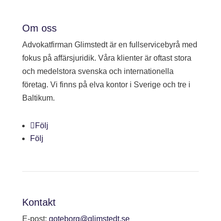
Finansiering
Konsumenttvistnämnden
Om oss
Glimstedt.se
Advokatfirman Glimstedt är en fullservicebyrå med
fokus på affärsjuridik. Våra klienter är oftast stora
och medelstora svenska och internationella
företag. Vi finns på elva kontor i Sverige och tre i
Baltikum.
Följ
Följ
Kontakt
E-post:
goteborg@glimstedt.se