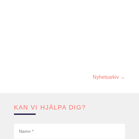
Advokatfirman Glimstedt är en ledande
fullservicebyrå och hanterar därmed allt från
affärsjuridik till ekonomisk familjerätt och
brottmål....
Nyhetsarkiv →
KAN VI HJÄLPA DIG?