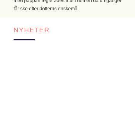
med pappan reglerades inte i domen då umgänget
får ske efter dotterns önskemål.
NYHETER
Den 1 juli 2026 trädde omfattande ändringar i
konkurslagen i kraft. Reformen förändrar
framför allt hur en konkurs handläggs efter...