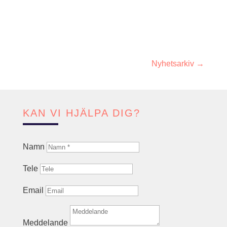
samarbete som innebär att medlemmar i SBR
har möjlighet...
Nyhetsarkiv →
KAN VI HJÄLPA DIG?
Namn
Tele
Email
Meddelande