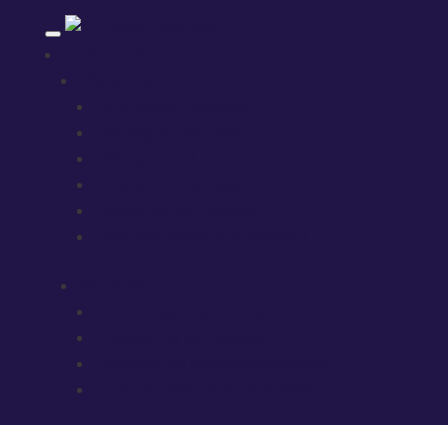
Rättsområden
Affärsjuridik
Kommersiell avtalsrätt
Offentlig upphandling
Aktieägaravtal
Finansiering och säkerhet
Försäljning och förvärv
Återförsäljaravtal & Agentavtal
Arbetsrätt
Anställningsavtal / VD-avtal
Uppsägning och avsked
Arbetsrätt vid företagsöverlåtelser
Konkurrensklausuler, sekretess m.m.
Arvsrätt