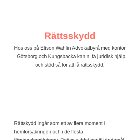
Konsumententreprenader
Familjerätt
Gåva
Äktenskapsförord
Rättsskydd
Samboavtal
Hos oss på Elison Wahlin Advokatbyrå med kontor
Bodelning
i Göteborg och Kungsbacka kan ni få juridisk hjälp
Dold samäganderätt
och stöd så för att få rättsskydd.
Bodelningsförrättare
LVU, LVM och LPT
Vårdnad, boende och umgänge
Fastighetsrätt
Arrendetvister
Fel i bostadsrätt
Fel i fastighet
Rättskydd ingår som ett av flera moment i
Kommersiella hyrestvister
hemförsäkringen och i de flesta
Tvist mellan BRF och bostadsrättsmedlem