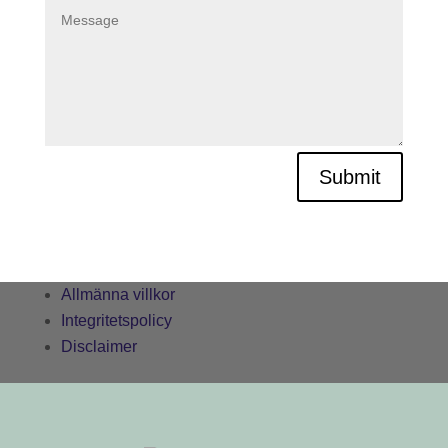
Finansiering
Konsumenttvistnämnden
Glimstedt.se
Submit
Allmänna villkor
Integritetspolicy
Disclaimer