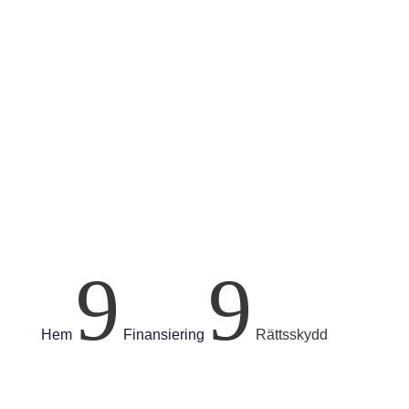
Allmänt om arv
Testamente
Bouppteckning
Testamentsexekutor
Rättsskydd
Boutredningsman
Skiftesman
Arvskifte
Arvstvist
Särkullbarn och arv
Laglott och efterarv
9
9
Brottmål
Misstänkt för brott
Utsatt för brott
Hem
Finansiering
Rättsskydd
Entreprenadrätt
Kommersiella entreprenader