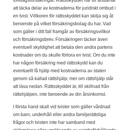
företagsförsäkringar. Rättsskyddet har till ändamål
Miljöfarlig verksamhet
att täcka delar av kostnaderna för juridiskt ombud i
en tvist. Villkoren för rättsskyddet kan skilja sig åt
Köp- och avtalsrätt
beroende på vilket försäkringsbolag du har. Vad
Hästjuridik
som gäller i ditt fall framgår av försäkringsvillkor
och försäkringsbrev. Försäkringen täcker även
Obestånd & Konkurs
eventuell skyldighet att betala den andra partens
Ackord
kostnader om du skulle förlora en tvist. Om du inte
Likvidation
har någon försäkring med rättsskydd kan du
Företagsrekonstruktion
eventuellt få hjälp med kostnaderna av staten
Konkurs
genom så kallad rättshjälp; mer om rättshjälp står
Tvistlösning
att läsa nedan. Rättsskyddet är, till skillnad från
rättshjälpen, inte beroende av din årsinkomst.
Kunskapsbank
I första hand skall vid tvister som gäller vårdnad
Medarbetare
om barn, underhåll eller andra familjerättsliga
Glimstedt Sverige
frågor och tvisten inte har samband med
Glimstedt Göteborg