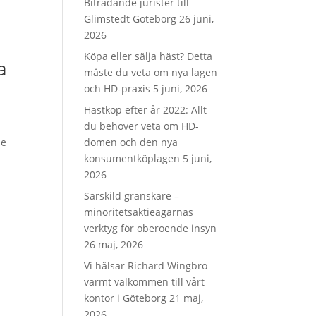
Biträdande jurister till
Glimstedt Göteborg
26 juni,
2026
Köpa eller sälja häst? Detta
a
måste du veta om nya lagen
och HD-praxis
5 juni, 2026
Hästköp efter år 2022: Allt
du behöver veta om HD-
se
domen och den nya
konsumentköplagen
5 juni,
2026
Särskild granskare –
minoritetsaktieägarnas
verktyg för oberoende insyn
26 maj, 2026
Vi hälsar Richard Wingbro
varmt välkommen till vårt
kontor i Göteborg
21 maj,
2026