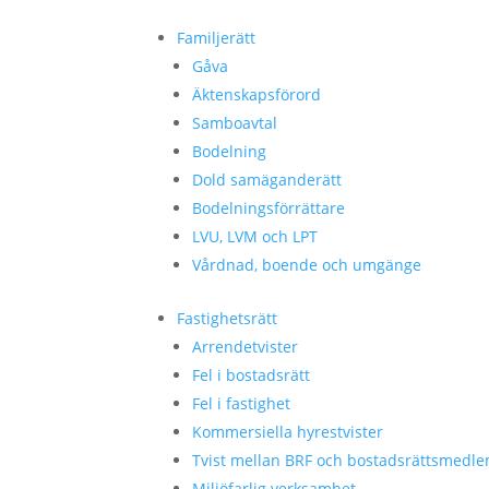
Familjerätt
Gåva
Äktenskapsförord
Samboavtal
Bodelning
Dold samäganderätt
Bodelningsförrättare
LVU, LVM och LPT
Vårdnad, boende och umgänge
Fastighetsrätt
Arrendetvister
Fel i bostadsrätt
Fel i fastighet
Kommersiella hyrestvister
Tvist mellan BRF och bostadsrättsmedl
Miljöfarlig verksamhet