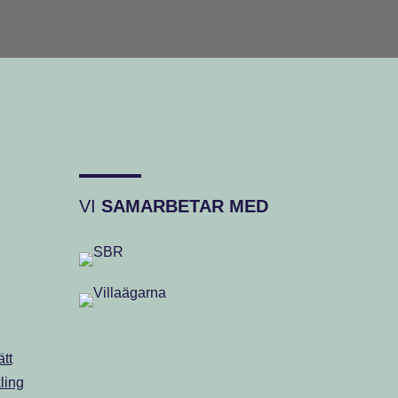
VI
SAMARBETAR MED
tt
ling