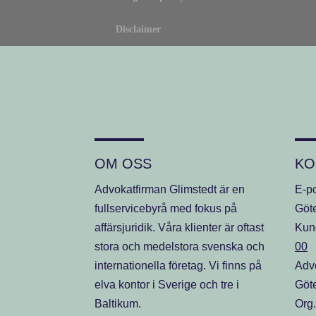
Disclaimer
OM OSS
KO
Advokatfirman Glimstedt är en
E-p
fullservicebyrå med fokus på
Göt
affärsjuridik. Våra klienter är oftast
Kun
stora och medelstora svenska och
00
internationella företag. Vi finns på
Advo
elva kontor i Sverige och tre i
Göt
Baltikum.
Org