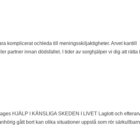
ara komplicerat ochleda till meningsskiljaktigheter. Arvet kantill
partner innan dödsfallet. I tider av sorghjälper vi dig att rätta t
t-Pages HJÄLP I KÄNSLIGA SKEDEN I LIVET Laglott och efterarv
hörig gått bort kan olika situationer uppstå som rör särkullbar