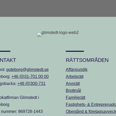
NTAKT
RÄTTSOMRÅDEN
ost:
goteborg@glimstedt.se
Affärsjuridik
eborg:
+46 (0)31-701 00 00
Arbetsrätt
gsbacka:
+46 (0)300-731
Arvsrätt
Brottmål
katfirman Glimstedt i
Familjerätt
eborg
Fastighets- & Entreprenadrä
. nummer: 969728-1443
Obestånd & företagsavveck