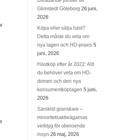
Biträdande jurister till
Glimstedt Göteborg
26 juni,
2026
ar
Köpa eller sälja häst?
Detta måste du veta om
nya lagen och HD-praxis
5
juni, 2026
Hästköp efter år 2022: Allt
du behöver veta om HD-
domen och den nya
konsumentköplagen
5 juni,
2026
Särskild granskare –
minoritetsaktieägarnas
ke
verktyg för oberoende
insyn
26 maj, 2026