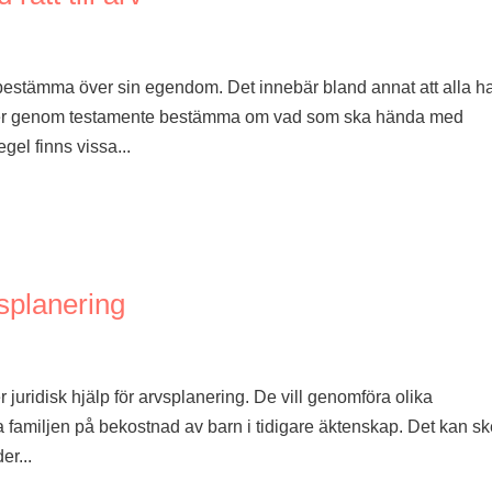
n bestämma över sin egendom. Det innebär bland annat att alla h
ller genom testamente bestämma om vad som ska hända med
gel finns vissa...
splanering
r juridisk hjälp för arvsplanering. De vill genomföra olika
ya familjen på bekostnad av barn i tidigare äktenskap. Det kan s
er...