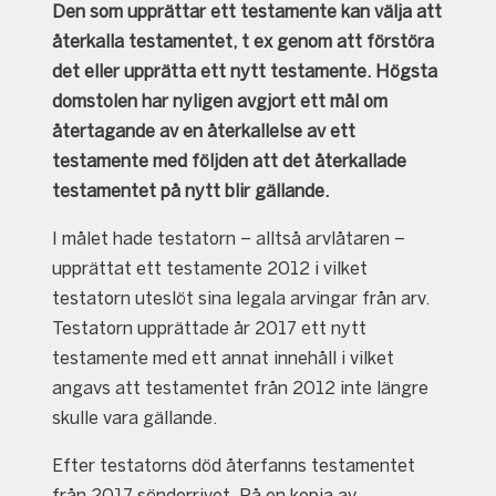
Den som upprättar ett testamente kan välja att
återkalla testamentet, t ex genom att förstöra
det eller upprätta ett nytt testamente. Högsta
domstolen har nyligen avgjort ett mål om
återtagande av en återkallelse av ett
testamente med följden att det återkallade
testamentet på nytt blir gällande.
I målet hade testatorn – alltså arvlåtaren –
upprättat ett testamente 2012 i vilket
testatorn uteslöt sina legala arvingar från arv.
Testatorn upprättade år 2017 ett nytt
testamente med ett annat innehåll i vilket
angavs att testamentet från 2012 inte längre
skulle vara gällande.
Efter testatorns död återfanns testamentet
från 2017 sönderrivet. På en kopia av