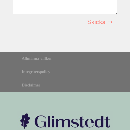
Skicka
Allmänna villkor
Integritetspolicy
Disclaimer