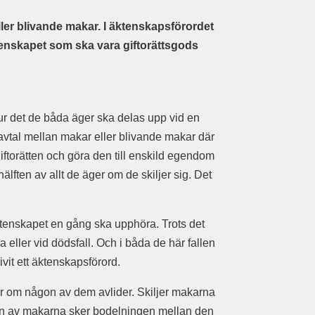
ller blivande makar. I äktenskapsförordet
nskapet som ska vara giftorättsgods
 det de båda äger ska delas upp vid en
 avtal mellan makar eller blivande makar där
iftorätten och göra den till enskild egendom
älften av allt de äger om de skiljer sig. Det
äktenskapet en gång ska upphöra. Trots det
a eller vid dödsfall. Och i båda de här fallen
vit ett äktenskapsförord.
ler om någon av dem avlider. Skiljer makarna
on av makarna sker bodelningen mellan den