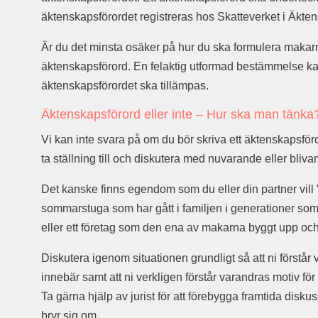
äktenskapsförordet registreras hos Skatteverket i Äkten
Är du det minsta osäker på hur du ska formulera makarn
äktenskapsförord. En felaktig utformad bestämmelse kan
äktenskapsförordet ska tillämpas.
Äktenskapsförord eller inte – Hur ska man tänka
Vi kan inte svara på om du bör skriva ett äktenskapsföror
ta ställning till och diskutera med nuvarande eller bli
Det kanske finns egendom som du eller din partner vill
sommarstuga som har gått i familjen i generationer som 
eller ett företag som den ena av makarna byggt upp och v
Diskutera igenom situationen grundligt så att ni förstår
innebär samt att ni verkligen förstår varandras motiv för a
Ta gärna hjälp av jurist för att förebygga framtida dis
bryr sig om.