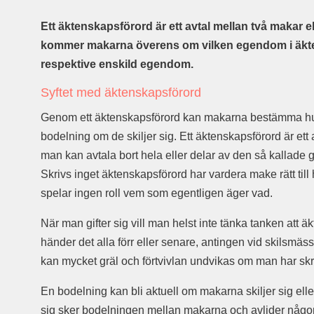
Ett äktenskapsförord är ett avtal mellan två makar e
kommer makarna överens om vilken egendom i äkte
respektive enskild egendom.
Syftet med äktenskapsförord
Genom ett äktenskapsförord kan makarna bestämma hur
bodelning om de skiljer sig. Ett äktenskapsförord är ett
man kan avtala bort hela eller delar av den så kallade g
Skrivs inget äktenskapsförord har vardera make rätt till h
spelar ingen roll vem som egentligen äger vad.
När man gifter sig vill man helst inte tänka tanken att 
händer det alla förr eller senare, antingen vid skilsmäss
kan mycket gräl och förtvivlan undvikas om man har skri
En bodelning kan bli aktuell om makarna skiljer sig el
sig sker bodelningen mellan makarna och avlider någ