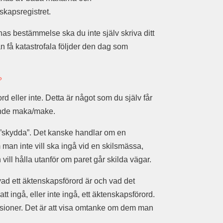
skapsregistret.
as bestämmelse ska du inte själv skriva ditt
 få katastrofala följder den dag som
?
d eller inte. Detta är något som du själv får
vande maka/make.
 ”skydda”. Det kanske handlar om en
man inte vill ska ingå vid en skilsmässa,
ill hålla utanför om paret går skilda vägar.
 vad ett äktenskapsförord är och vad det
tt ingå, eller inte ingå, ett äktenskapsförord.
kussioner. Det är att visa omtanke om dem man