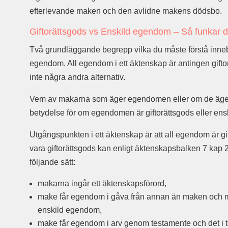
efterlevande maken och den avlidne makens dödsbo.
Giftorättsgods vs Enskild egendom – Så funkar d
Två grundläggande begrepp vilka du måste förstå inneb
egendom. All egendom i ett äktenskap är antingen gifto
inte några andra alternativ.
Vem av makarna som äger egendomen eller om de äg
betydelse för om egendomen är giftorättsgods eller en
Utgångspunkten i ett äktenskap är att all egendom är g
vara giftorättsgods kan enligt äktenskapsbalken 7 kap 
följande sätt:
makarna ingår ett äktenskapsförord,
make får egendom i gåva från annan än maken och m
enskild egendom,
make får egendom i arv genom testamente och det i t