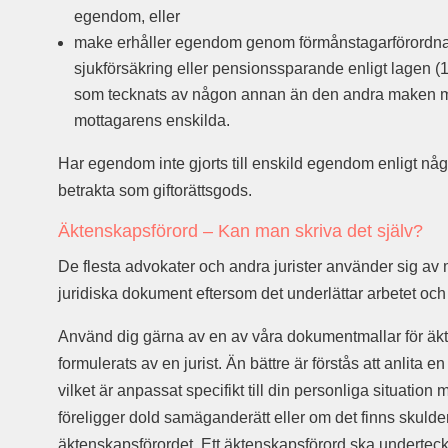
egendom, eller
make erhåller egendom genom förmånstagarförordnande
sjukförsäkring eller pensionssparande enligt lagen 
som tecknats av någon annan än den andra maken me
mottagarens enskilda.
Har egendom inte gjorts till enskild egendom enligt nå
betrakta som giftorättsgods.
Äktenskapsförord – Kan man skriva det själv?
De flesta advokater och andra jurister använder sig av 
juridiska dokument eftersom det underlättar arbetet och 
Använd dig gärna av en av våra dokumentmallar för äk
formulerats av en jurist. Än bättre är förstås att anlita 
vilket är anpassat specifikt till din personliga situat
föreligger dold samäganderätt eller om det finns skulde
äktenskapsförordet. Ett äktenskapsförord ska underte