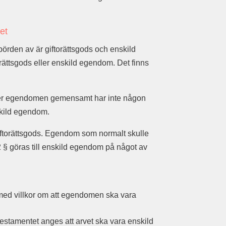
et
örden av är giftorättsgods och enskild
rättsgods eller enskild egendom. Det finns
er egendomen gemensamt har inte någon
skild egendom.
iftorättsgods. Egendom som normalt skulle
2 § göras till enskild egendom på något av
ed villkor om att egendomen ska vara
estamentet anges att arvet ska vara enskild