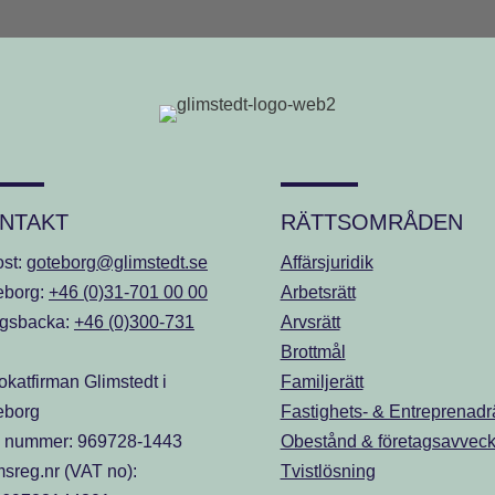
NTAKT
RÄTTSOMRÅDEN
ost:
goteborg@glimstedt.se
Affärsjuridik
eborg:
+46 (0)31-701 00 00
Arbetsrätt
gsbacka:
+46 (0)300-731
Arvsrätt
Brottmål
katfirman Glimstedt i
Familjerätt
eborg
Fastighets- & Entreprenadrä
. nummer: 969728-1443
Obestånd & företagsavveck
sreg.nr (VAT no):
Tvistlösning