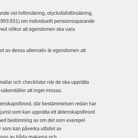
 vid livförsäkring, olycksfallsförsäkring,
(1993:931) om individuellt pensionssparande
d villkor att egendomen ska vara
got av dessa alternativ är egendomen att
mallar och checklistor när de ska upprätta
säkerställer att inget missas.
tenskapsförord, där bestämmelsen redan har
en jurist som kan upprätta ett äktenskapsförord
ion med bedömning av om det som exempel
r som kan påverka utfallet av
cknas av båda makarna och