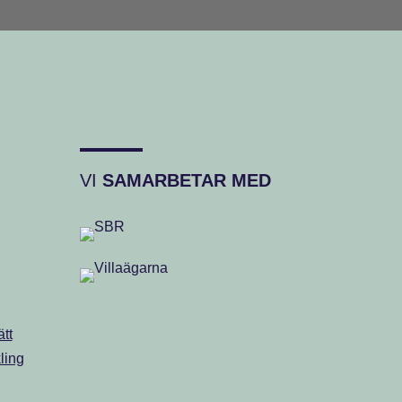
VI
SAMARBETAR MED
tt
ling