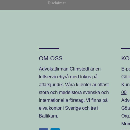
Disclaimer
OM OSS
KO
Advokatfirman Glimstedt är en
E-p
fullservicebyrå med fokus på
Göt
affärsjuridik. Våra klienter är oftast
Kun
stora och medelstora svenska och
00
internationella företag. Vi finns på
Advo
elva kontor i Sverige och tre i
Göt
Baltikum.
Org
Mom